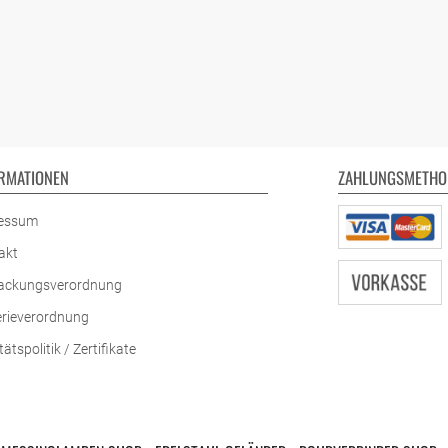
RMATIONEN
ZAHLUNGSMETHO
essum
akt
ackungsverordnung
erieverordnung
tätspolitik / Zertifikate