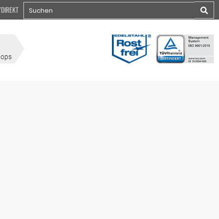
YDIREKT
hops